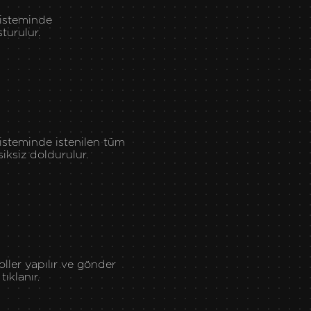
isteminde
şturulur.
isteminde istenilen tüm
siksiz doldurulur.
ller yapılır ve gönder
ıklanır.