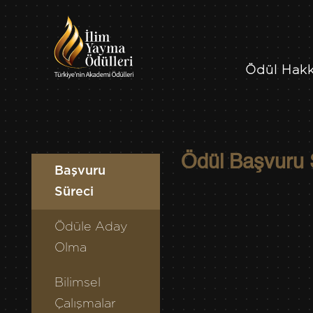
Ödül Hak
Ödül Başvuru 
Başvuru
Süreci
Ödüle Aday
Olma
Bilimsel
Çalışmalar